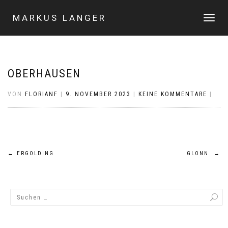
MARKUS LANGER
NAVIGA
UMSCHA
OBERHAUSEN
VON
FLORIANF
|
9. NOVEMBER 2023
|
KEINE KOMMENTARE
|
Beitragsnavigation
←
ERGOLDING
GLONN
→