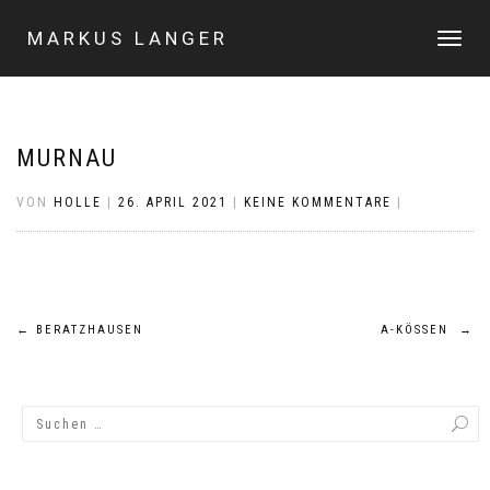
MARKUS LANGER
NAVIGA
UMSCHA
MURNAU
VON
HOLLE
|
26. APRIL 2021
|
KEINE KOMMENTARE
|
Beitragsnavigation
←
BERATZHAUSEN
A-KÖSSEN
→