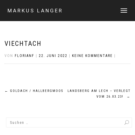
MARKUS LANGER
NAVIGA
UMSCHA
VIECHTACH
VON
FLORIANF
|
22. JUNI 2022
|
KEINE KOMMENTARE
|
Beitragsnavigation
←
GOLDACH / HALLBERGMOOS
LANDSBERG AM LECH – VERLEGT
VOM 26.03.23!
→