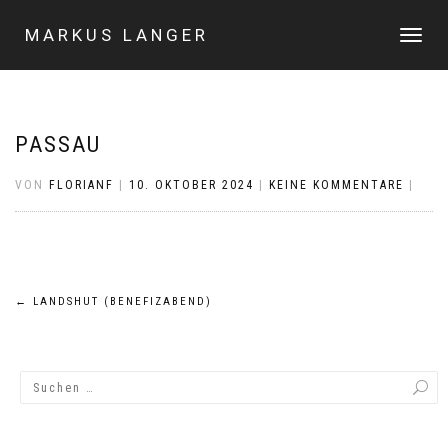
MARKUS LANGER
NAVIGA
UMSCHA
PASSAU
VON
FLORIANF
|
10. OKTOBER 2024
|
KEINE KOMMENTARE
|
Beitragsnavigation
←
LANDSHUT (BENEFIZABEND)