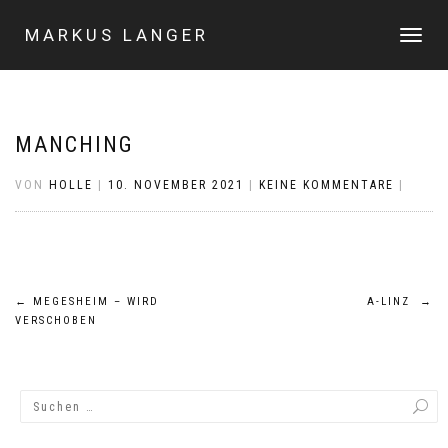
MARKUS LANGER
NAVIGA
UMSCHA
MANCHING
VON
HOLLE
|
10. NOVEMBER 2021
|
KEINE KOMMENTARE
|
Beitragsnavigation
←
MEGESHEIM – WIRD
A-LINZ
→
VERSCHOBEN