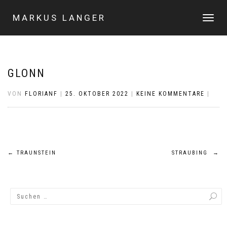
MARKUS LANGER
NAVIGA
UMSCHA
GLONN
VON
FLORIANF
|
25. OKTOBER 2022
|
KEINE KOMMENTARE
|
Beitragsnavigation
←
TRAUNSTEIN
STRAUBING
→