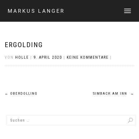
MARKUS LANGER
NAVIGA
UMSCHA
ERGOLDING
VON
HOLLE
|
9. APRIL 2020
|
KEINE KOMMENTARE
|
Beitragsnavigation
←
OBERDOLLING
SIMBACH AM INN
→