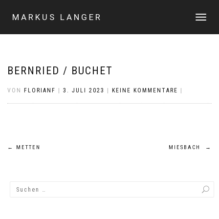
MARKUS LANGER
NAVIGA
UMSCHA
BERNRIED / BUCHET
VON
FLORIANF
|
3. JULI 2023
|
KEINE KOMMENTARE
|
Beitragsnavigation
←
METTEN
MIESBACH
→